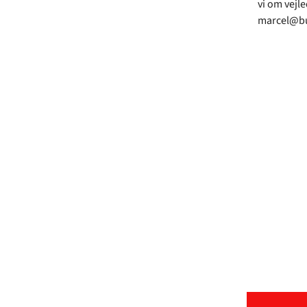
vi om vejl
marcel@bu