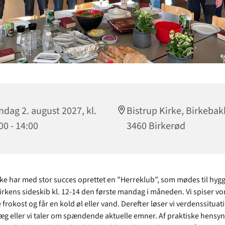
dag 2. august 2027, kl.
Bistrup Kirke, Birkebak
00 - 14:00
3460 Birkerød
rke har med stor succes oprettet en ”Herreklub”, som mødes til hygg
irkens sideskib kl. 12-14 den første mandag i måneden. Vi spiser vo
rokost og får en kold øl eller vand. Derefter løser vi verdenssituat
læg eller vi taler om spændende aktuelle emner. Af praktiske hens