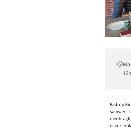
Man
12:
Bistrup Ki
samvær i k
medbragte f
et kort op