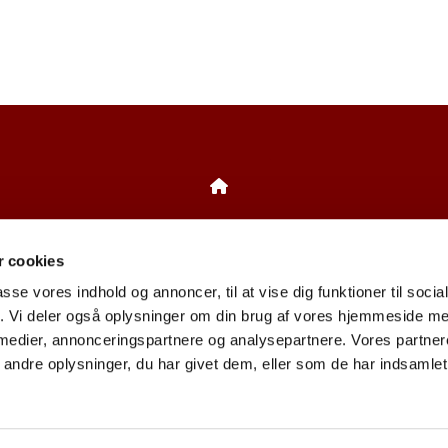
Bistrup Kirke
 cookies
Birkebakken 1
3460 Birkerød
passe vores indhold og annoncer, til at vise dig funktioner til soci
Tlf: 45 81 23 34
fik. Vi deler også oplysninger om din brug af vores hjemmeside m
 medier, annonceringspartnere og analysepartnere. Vores partne
CVR: 62867116
ndre oplysninger, du har givet dem, eller som de har indsamlet 
Privatlivspolitik
Log på ChurchDesk