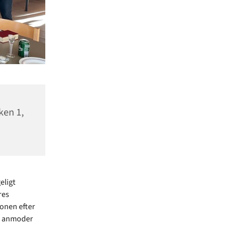
ken 1,
eligt
res
ionen efter
yn anmoder