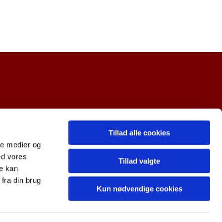
Tillad alle cookies
ale medier og
ed vores
Tillad valgte
re kan
fra din brug
Kun nødvendige cookies