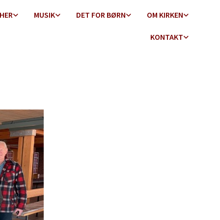
 HER
MUSIK
DET FOR BØRN
OM KIRKEN
KONTAKT