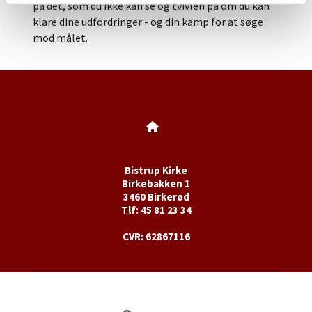
på det, som du ikke kan se og tvivlen på om du kan
klare dine udfordringer - og din kamp for at søge
mod målet.
Bistrup Kirke
Birkebakken 1
3460 Birkerød
Tlf: 45 81 23 34
CVR: 62867116
Privatlivspolitik
Log på ChurchDesk