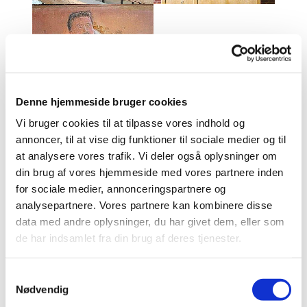
Denne hjemmeside bruger cookies
Vi bruger cookies til at tilpasse vores indhold og
annoncer, til at vise dig funktioner til sociale medier og til
at analysere vores trafik. Vi deler også oplysninger om
Malerier
din brug af vores hjemmeside med vores partnere inden
for sociale medier, annonceringspartnere og
I kirkens våbenhus hænger et portræt af kirkens
analysepartnere. Vores partnere kan kombinere disse
første præst,
data med andre oplysninger, du har givet dem, eller som
Johan C. Schwarz- Nielsen (1924- 1987), malet af
de har indsamlet fra din brug af deres tjenester.
Hans Chr.Høier.
S
Den 23. februar 2003 modtog Bistrup Kirke
Nødvendig
a
nedenstående smukke billede malet af