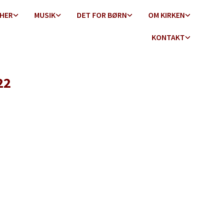
 HER
MUSIK
DET FOR BØRN
OM KIRKEN
KONTAKT
22