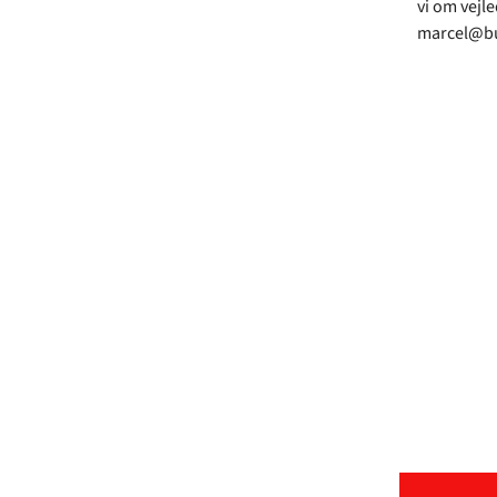
vi om vejl
marcel@bu