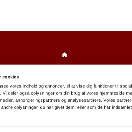
Bistrup Kirke
 cookies
Birkebakken 1
3460 Birkerød
passe vores indhold og annoncer, til at vise dig funktioner til soci
Tlf: 45 81 23 34
fik. Vi deler også oplysninger om din brug af vores hjemmeside m
 medier, annonceringspartnere og analysepartnere. Vores partne
CVR: 62867116
ndre oplysninger, du har givet dem, eller som de har indsamlet 
Privatlivspolitik
Log på ChurchDesk