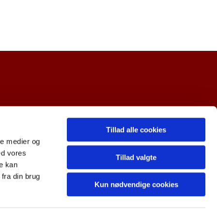
Tillad alle cookies
ale medier og
ed vores
Tillad valgte
re kan
fra din brug
Kun nødvendige cookies