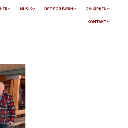
 HER
MUSIK
DET FOR BØRN
OM KIRKEN
KONTAKT