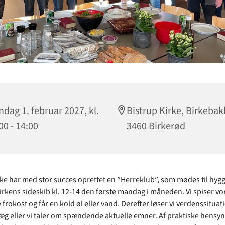
dag 1. februar 2027, kl.
Bistrup Kirke, Birkebak
00 - 14:00
3460 Birkerød
rke har med stor succes oprettet en ”Herreklub”, som mødes til hygg
irkens sideskib kl. 12-14 den første mandag i måneden. Vi spiser vo
rokost og får en kold øl eller vand. Derefter løser vi verdenssituat
læg eller vi taler om spændende aktuelle emner. Af praktiske hens