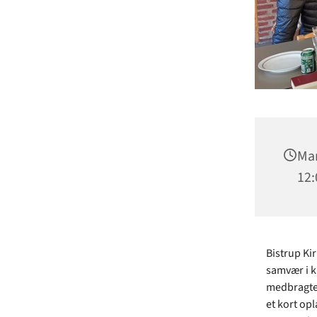
Man
12:
Bistrup Ki
samvær i k
medbragte f
et kort op