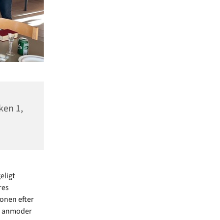
ken 1,
eligt
res
ionen efter
yn anmoder