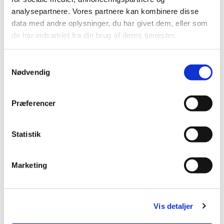
analysepartnere. Vores partnere kan kombinere disse
data med andre oplysninger, du har givet dem, eller som
de har indsamlet fra din brug af deres tjenester.
S
Nødvendig
a
m
t
Præferencer
y
k
k
Statistik
e
v
Marketing
a
l
Du vil måske også kunne lide...
g
Vis detaljer