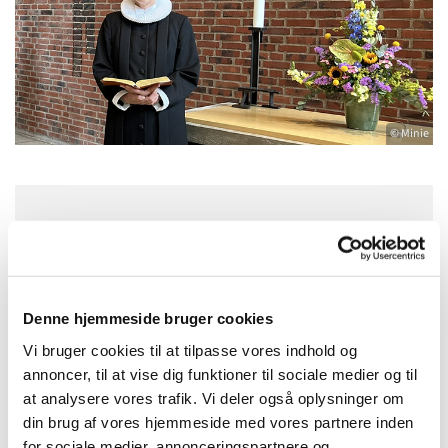
© Minie
Søndag 13. december 2026, kl. 10:00
Bistrup Kirke, Birkebakken 1, 3460
Denne hjemmeside bruger cookies
Birkerød
Vi bruger cookies til at tilpasse vores indhold og
annoncer, til at vise dig funktioner til sociale medier og til
at analysere vores trafik. Vi deler også oplysninger om
din brug af vores hjemmeside med vores partnere inden
for sociale medier, annonceringspartnere og