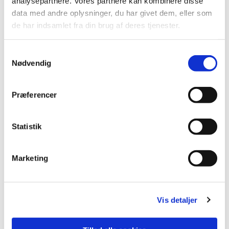
analysepartnere. Vores partnere kan kombinere disse
data med andre oplysninger, du har givet dem, eller som
de har indsamlet fra din brug af deres tjenester.
S
Nødvendig
a
m
t
Præferencer
y
k
k
Statistik
e
v
Marketing
a
Du vil måske også kunne lide...
l
g
Vis detaljer