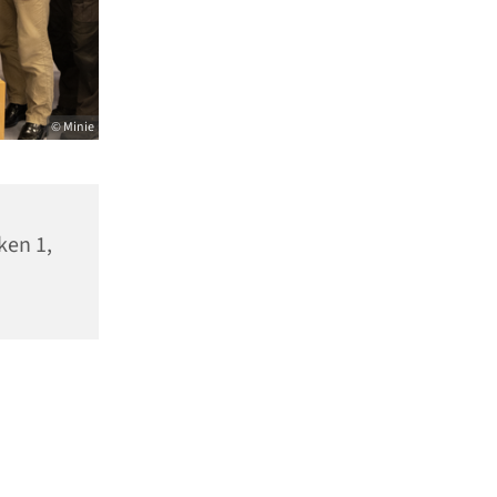
© Minie
ken 1,