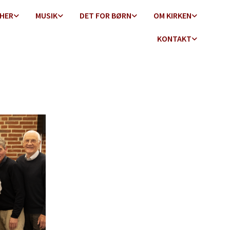
 HER
MUSIK
DET FOR BØRN
OM KIRKEN
KONTAKT