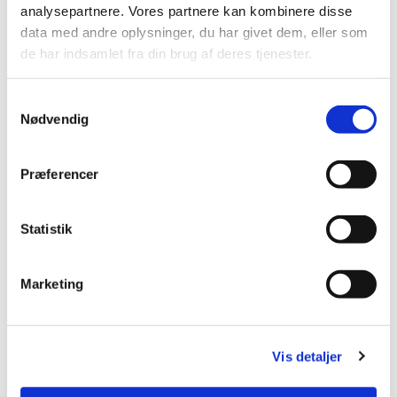
analysepartnere. Vores partnere kan kombinere disse
data med andre oplysninger, du har givet dem, eller som
de har indsamlet fra din brug af deres tjenester.
S
Nødvendig
a
m
t
Præferencer
y
k
k
Statistik
e
v
Marketing
a
Du vil måske også kunne lide...
l
g
Vis detaljer