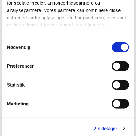
for sociale medier, annonceringspartnere og
analysepartnere. Vores partnere kan kombinere disse
data med andre oplysninger, du har givet dem, eller som
de har indsamlet fra din brug af deres tjenester.
S
Nødvendig
a
m
t
Præferencer
y
k
k
Statistik
e
v
Marketing
a
© MN
l
g
Vis detaljer